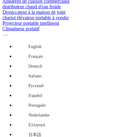
Appareils de cuisson commerciaux
distributeur chaud d'eau froide
Dessiccateur à la maison de joint
chariot élévateur portable à vendre
Projecteur portable intelligent
Climatiseur portatif
French
English
Français
Deutsch
Italiano
Русский
Español
Português
Nederlandse
Ελληνικά
日本語