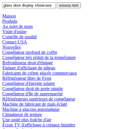
sousou text
Maison
Produits
Au sujet de nous
Visite d'usine
Contrôle de qualité
Contact USA
Nouvelles
Congélateur profond de coffre
Congélateur très réduit de la température
Refroidisseur droit d'étalage
Étalage d'affichage de gâteau
Fabricants de crème glacée commerciaux
Réfrigérateur libre de Frost
Congélateur d'énergie solaire
Congélateur droit de porte simple
Congélateur d'île de supermarché
Réfrigérateurs supérieurs de congélateur
Machine de fabricant de maïs éclaté
Machine à glaçons automatique
Climatiseur de tenture
Une unité plus fraîche d'air
Écran TV d'affichage à cristaux liquides