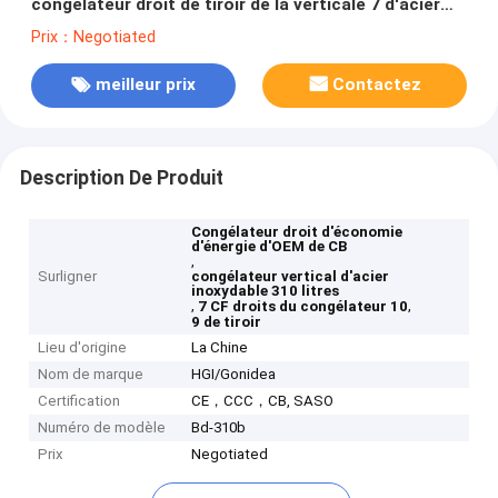
congélateur droit de tiroir de la verticale 7 d'acier
inoxydable
Prix：Negotiated
meilleur prix
Contactez
Description De Produit
Congélateur droit d'économie
d'énergie d'OEM de CB
,
Surligner
congélateur vertical d'acier
inoxydable 310 litres
,
,
7 CF droits du congélateur 10
9 de tiroir
Lieu d'origine
La Chine
Nom de marque
HGI/Gonidea
Certification
CE，CCC，CB, SASO
Numéro de modèle
Bd-310b
Prix
Negotiated