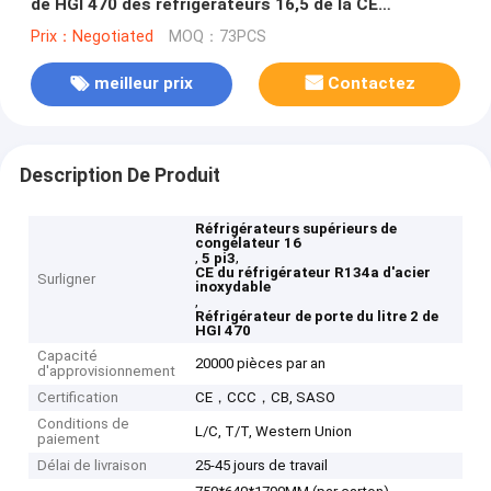
de HGI 470 des réfrigérateurs 16,5 de la CE
supérieure de pi3 R134a
Prix：Negotiated
MOQ：73PCS
meilleur prix
Contactez
Description De Produit
Réfrigérateurs supérieurs de
congélateur 16
,
,
5 pi3
CE du réfrigérateur R134a d'acier
Surligner
inoxydable
,
Réfrigérateur de porte du litre 2 de
HGI 470
Capacité
20000 pièces par an
d'approvisionnement
Certification
CE，CCC，CB, SASO
Conditions de
L/C, T/T, Western Union
paiement
Délai de livraison
25-45 jours de travail