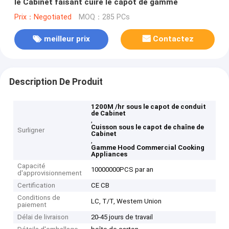
le Cabinet faisant cuire le capot de gamme
Prix：Negotiated
MOQ：285 PCs
meilleur prix
Contactez
Description De Produit
1200M /hr sous le capot de conduit
de Cabinet
,
Cuisson sous le capot de chaîne de
Surligner
Cabinet
,
Gamme Hood Commercial Cooking
Appliances
Capacité
10000000PCS par an
d'approvisionnement
Certification
CE CB
Conditions de
LC, T/T, Western Union
paiement
Délai de livraison
20-45 jours de travail