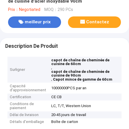
de cuisine d'acier inoxydable 90cm
Prix：Negotiated
MOQ：290 PCs
meilleur prix
Contactez
Description De Produit
capot de chaîne de cheminée de
cuisine de 60cm
,
Surligner
capot de chaîne de cheminée de
cuisine de 90cm
,
Capot mince de gamme de 60cm
Capacité
10000000PCS par an
d'approvisionnement
Certification
CE CB
Conditions de
LC, T/T, Western Union
paiement
Délai de livraison
20-45 jours de travail
Détails d'emballage
Boîte de carton